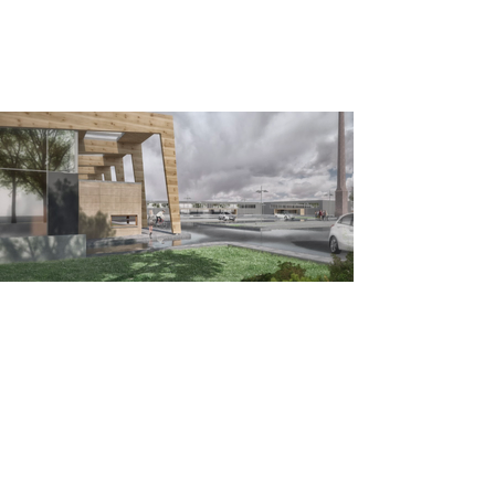
<
>
Keithstraße 2-4, 10787 Berlin
Tel
+49 30 214 59 58 -0