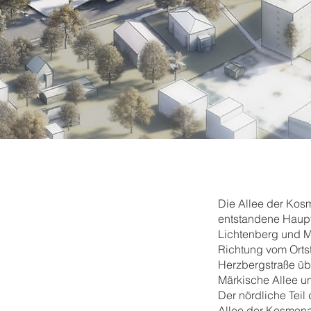
Die Allee der Kosm
entstandene Hauptv
Lichtenberg und Ma
Richtung vom Ortst
Herzbergstraße übe
Märkische Allee u
Der nördliche Teil
Allee der Kosmona